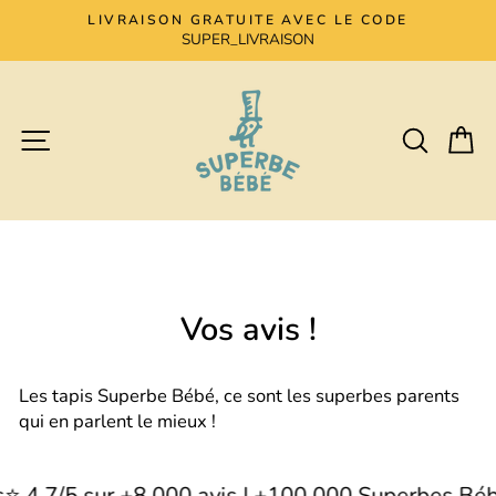
Skip
LIVRAISON GRATUITE AVEC LE CODE
to
SUPER_LIVRAISON
Pause
content
slideshow
Site navigation
Search
Ca
Vos avis !
Les tapis Superbe Bébé, ce sont les superbes parents
qui en parlent le mieux !
⭐️ 4,7/5 sur +8 000 avis | +100 000 Superbes Béb