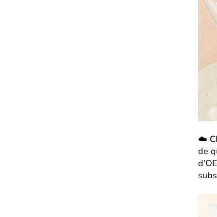
☁️
C
de qu
d'OE
subs