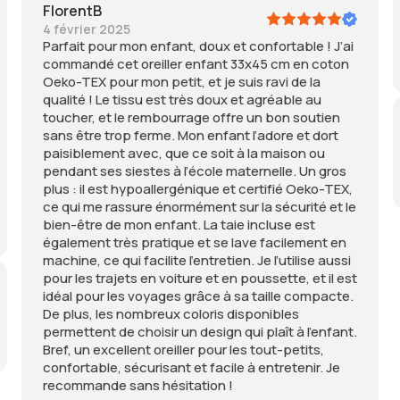
FlorentB
4 février 2025
Parfait pour mon enfant, doux et confortable ! J’ai
commandé cet oreiller enfant 33x45 cm en coton
Oeko-TEX pour mon petit, et je suis ravi de la
qualité ! Le tissu est très doux et agréable au
toucher, et le rembourrage offre un bon soutien
sans être trop ferme. Mon enfant l’adore et dort
paisiblement avec, que ce soit à la maison ou
pendant ses siestes à l’école maternelle. Un gros
plus : il est hypoallergénique et certifié Oeko-TEX,
ce qui me rassure énormément sur la sécurité et le
bien-être de mon enfant. La taie incluse est
également très pratique et se lave facilement en
machine, ce qui facilite l’entretien. Je l’utilise aussi
pour les trajets en voiture et en poussette, et il est
idéal pour les voyages grâce à sa taille compacte.
De plus, les nombreux coloris disponibles
permettent de choisir un design qui plaît à l’enfant.
Bref, un excellent oreiller pour les tout-petits,
confortable, sécurisant et facile à entretenir. Je
recommande sans hésitation !