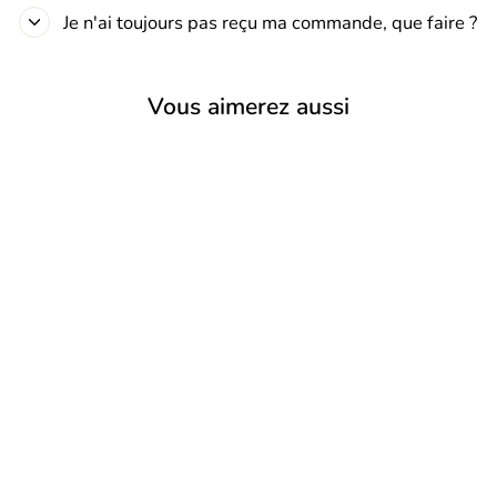
Je n'ai toujours pas reçu ma commande, que faire ?
Vous aimerez aussi
Réduit
Baignoire bébé
pliable sur pied –
Transat ou
coussin inclus
Prix
Prix
€59,90
€49,90
régulier
réduit
Économisez 17%