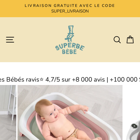
Passer
LIVRAISON GRATUITE AVEC LE CODE
au
SUPER_LIVRAISON
Diaporama
contenu
Pause
Navigation
Recher
Pa
 4,7/5 sur +8 000 avis | +100 000 Superbes Bébés 