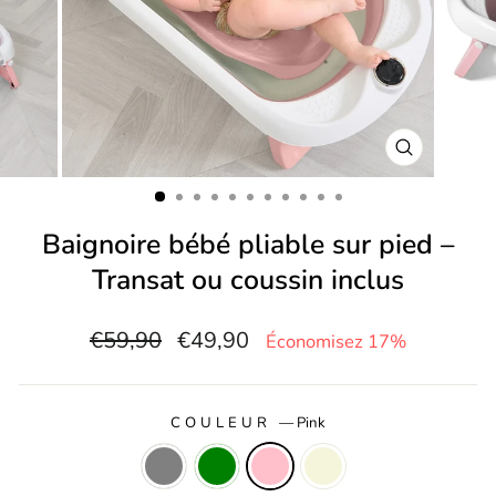
FERMER
(ESC)
Baignoire bébé pliable sur pied –
Transat ou coussin inclus
Prix
Prix
€59,90
€49,90
Économisez 17%
régulier
réduit
COULEUR
—
Pink