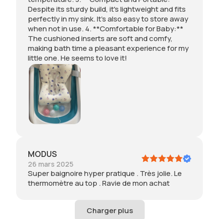
Despite its sturdy build, it's lightweight and fits
perfectly in my sink. It’s also easy to store away
when not in use. 4. **Comfortable for Baby:**
The cushioned inserts are soft and comfy,
making bath time a pleasant experience for my
little one. He seems to love it!
MODUS
26 mars 2025
Super baignoire hyper pratique . Très jolie. Le
thermomètre au top . Ravie de mon achat